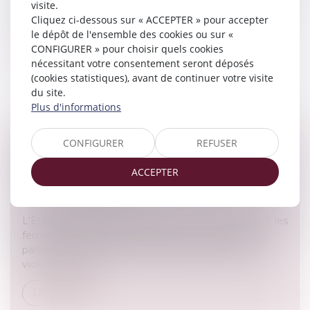
visite.
en s'intéressant à la gestion des patrimoines familiaux,
Cliquez ci-dessous sur « ACCEPTER » pour accepter
notamment e...
le dépôt de l'ensemble des cookies ou sur «
CONFIGURER » pour choisir quels cookies
Lire la suite
nécessitant votre consentement seront déposés
(cookies statistiques), avant de continuer votre visite
du site.
Plus d'informations
CONFIGURER
REFUSER
COMMENT AIDER LES FEMMES VICTIMES DE
VIOLENCES AU SEIN DU COUPLE ?
ACCEPTER
Droit de la famille, des personnes et de leur patrimoine
/
Violences familiales
L'État publie un guide pratique pour mieux accueillir les
femmes victimes de violences de la part de leur
partenaire. Exhaustif, il propose des définitions des
violences, listes...
Lire la suite