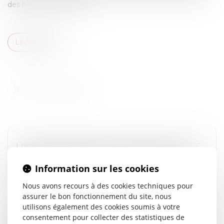
des biens matrimoniaux...
Lire la suite
LOI N° 2024-494 DU 31 MAI 2024 POUR UNE
JUSTICE PATRIMONIALE AU SEIN DE LA
Information sur les cookies
FAMILLE
Droit de la famille, des personnes et de leur patrimoine
Nous avons recours à des cookies techniques pour
/
Violences familiales
assurer le bon fonctionnement du site, nous
utilisons également des cookies soumis à votre
La Loi n° 2024-494 du 31 mai 2024 instaure plus de
consentement pour collecter des statistiques de
justice entre les époux en matière de droit de la famille