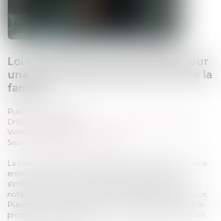
Loi n° 2024-494 du 31 mai 2024 pour
une justice patrimoniale au sein de la
famille
Publié le :
06/12/2024
Droit de la famille, des personnes et de leur patrimoine
/
Violences familiales
Source :
formation.lefebvre-dalloz.fr
La Loi n° 2024-494 du 31 mai 2024 instaure plus de justice
entre les époux en matière de droit de la famille en
s'intéressant à la gestion des patrimoines familiaux,
notamment en cas de violences conjugales ou de divorce.
Publiée au Journal Officiel le 1er juin 2024, elle renforce la
protection des victimes et clarifie les règles de répartition