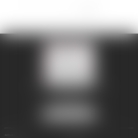
<<
<
1
2
3
4
5
>
>>
109 BOULEVARD MALESHERBES
75008 PARIS 08
Tél :
01 56 88 45 00
Fax : 01 56 88 45 01
NOUS LOCALISER
ACCUEIL
LE CABINET