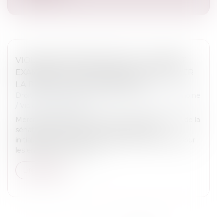
VIOLENCES INTRAFAMILIALES : LE SÉNAT
EXAMINE UN TEXTE VISANT À RENFORCER
LA PROTECTION DES ENFANTS
Droit de la famille, des personnes et de leur patrimoine
/
Violences familiales
Mercredi, le Sénat examine une proposition de loi de la
sénatrice RDSE, Maryse Carrère qui prévoit
initialement de créer une ordonnance de sûreté pour
les enfants victimes de vi...
Lire la suite