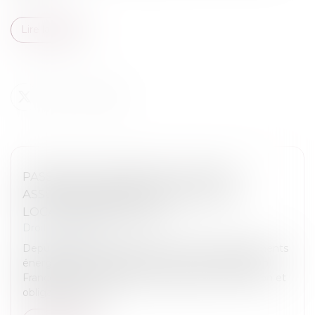
Lire la suite
PASSOIRES THERMIQUES : VERS UN
ASSOUPLISSEMENT DES RÈGLES DE
LOCATION EN FRANCE ?
Droit immobilier
Depuis plusieurs années, la lutte contre les logements
énergivores s’est imposée comme une priorité en
France. Entre interdictions progressives de location et
obligations de rén...