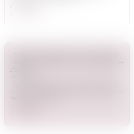
Lire la suite
L'EXÉCUTIF RENFORCE LA LUTTE CONTRE
L'HABITAT INDIGNE ET LES MARCHANDS DE
SOMMEIL
Droit immobilier
Le gouvernement va renforcer la coordination de la
lutte contre l’habitat indigne et les sanctions contre les
marchands de sommeil...
Lire la suite