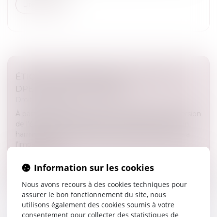
Lire la suite
ÉTIQUETTE ÉNERGÉTIQUE -CALCUL DU
DPE : CE QUI VA CHANGER
Droit immobilier
À partir du 1er janvier 2026, le coefficient de conversion
de l’électricité figurant dans le DPE sera abaissé, en
harmonisation avec la valeur européenne. Quel sera
l’impact pou...
Lire la suite
Information sur les cookies
Nous avons recours à des cookies techniques pour
assurer le bon fonctionnement du site, nous
utilisons également des cookies soumis à votre
consentement pour collecter des statistiques de