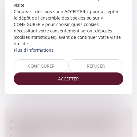
visite.
Cliquez ci-dessous sur « ACCEPTER » pour accepter
DPE : LA LUTTE CONTRE LA FRAUDE AUX
le dépôt de l'ensemble des cookies ou sur «
DIAGNOSTICS DE PERFORMANCE
CONFIGURER » pour choisir quels cookies
ÉNERGÉTIQUE SE RENFORCE
nécessitant votre consentement seront déposés
Droit immobilier
(cookies statistiques), avant de continuer votre visite
du site.
Encore du changement pour les entreprises en charge
Plus d'informations
de la réalisation des diagnostics de performance
énergétique (DPE), obligatoires pour toute vente ou
location de logement et...
CONFIGURER
REFUSER
Lire la suite
ACCEPTER
ACTION PAULIENNE : LA CRÉANCE DOIT
ÊTRE CERTAINE, MAIS PAS FORCÉMENT
CHIFFRÉE