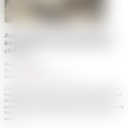
Action paulienne : la créance doit
être certaine, mais pas forcément
chiffrée
Publié le :
16/07/2025
Droit immobilier
Source :
www.lemag-juridique.com
L’action paulienne permet à un créancier de faire déclarer
inopposable un acte accompli en fraude de ses droits. Pour
être valable, cette action suppose que le demandeur
justifie d’une créance certaine au moins en son principe, à la
fois au moment de l’acte litigieux et au jour où le juge
statue...