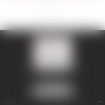
<<
<
1
2
>
>>
109 BOULEVARD MALESHERBES
75008 PARIS 08
Tél :
01 56 88 45 00
Fax : 01 56 88 45 01
NOUS LOCALISER