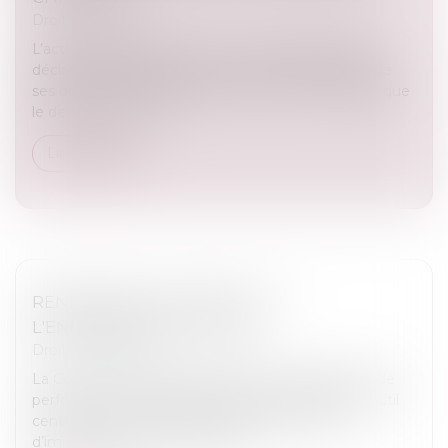
Droit immobilier
L’action paulienne permet à un créancier de faire
déclarer inopposable un acte accompli en fraude de
ses droits. Pour être valable, cette action suppose que
le demandeur justif...
Lire la suite
RENFORCER LA FIABILITÉ ET
L'ENCADREMENT DU DPE
Droit immobilier
La Cour des comptes confirme que le diagnostic de
performance énergétique (DPE) est devenu un outil
central pour orienter les décisions en matière
d’immobilier et met en lumière...