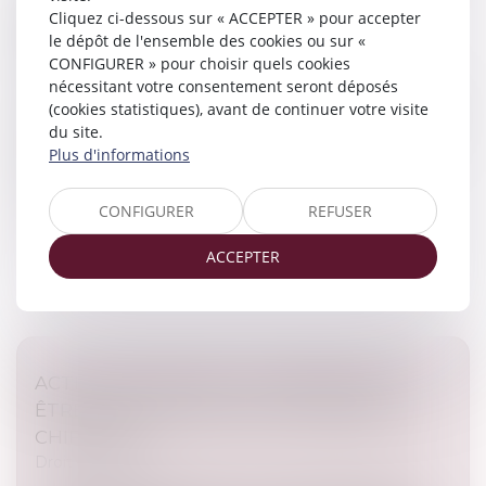
Cliquez ci-dessous sur « ACCEPTER » pour accepter
DIAGNOSTICS DE PERFORMANCE
le dépôt de l'ensemble des cookies ou sur «
ÉNERGÉTIQUE SE RENFORCE
CONFIGURER » pour choisir quels cookies
Droit immobilier
nécessitant votre consentement seront déposés
(cookies statistiques), avant de continuer votre visite
Encore du changement pour les entreprises en charge
du site.
de la réalisation des diagnostics de performance
Plus d'informations
énergétique (DPE), obligatoires pour toute vente ou
location de logement et...
CONFIGURER
REFUSER
Lire la suite
ACCEPTER
ACTION PAULIENNE : LA CRÉANCE DOIT
ÊTRE CERTAINE, MAIS PAS FORCÉMENT
CHIFFRÉE
Droit immobilier