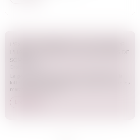
L'EXÉCUTIF RENFORCE LA LUTTE CONTRE
L'HABITAT INDIGNE ET LES MARCHANDS DE
SOMMEIL
Droit immobilier
Le gouvernement va renforcer la coordination de la
lutte contre l’habitat indigne et les sanctions contre les
marchands de sommeil...
Lire la suite