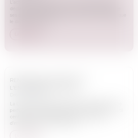
L’action paulienne permet à un créancier de faire
déclarer inopposable un acte accompli en fraude de
ses droits. Pour être valable, cette action suppose que
le demandeur justif...
Lire la suite
RENFORCER LA FIABILITÉ ET
L'ENCADREMENT DU DPE
Droit immobilier
La Cour des comptes confirme que le diagnostic de
performance énergétique (DPE) est devenu un outil
central pour orienter les décisions en matière
d’immobilier et met en lumière...
Lire la suite