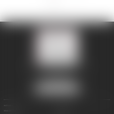
<<
<
1
2
>
>>
109 BOULEVARD MALESHERBES
75008 PARIS 08
Tél :
01 56 88 45 00
Fax : 01 56 88 45 01
NOUS LOCALISER
ACCUEIL
LE CABINET
PRÉSENTATION
EXPERTISES