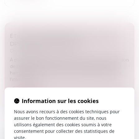
ÉTIQUETTE ÉNERGÉTIQUE -CALCUL DU
DPE : CE QUI VA CHANGER
Droit immobilier
À partir du 1er janvier 2026, le coefficient de conversion
de l’électricité figurant dans le DPE sera abaissé, en
harmonisation avec la valeur européenne. Quel sera
l’impact pou...
Lire la suite
Information sur les cookies
Nous avons recours à des cookies techniques pour
assurer le bon fonctionnement du site, nous
utilisons également des cookies soumis à votre
consentement pour collecter des statistiques de
visite.
DPE : LA LUTTE CONTRE LA FRAUDE AUX