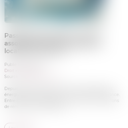
Passoires thermiques : vers un
assouplissement des règles de
location en France ?
Publié le :
19/05/2026
Droit immobilier
Source :
www.gererseul.com
Depuis plusieurs années, la lutte contre les logements
énergivores s’est imposée comme une priorité en France.
Entre interdictions progressives de location et obligations
de rénovation, les propriétaires ...
Lire la suite