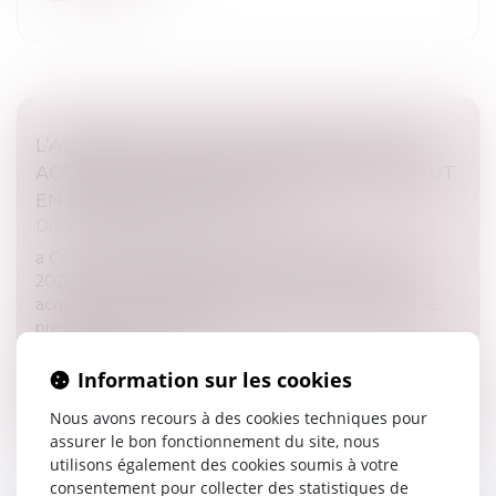
L’ABSENCE DE VALEUR PROBANTE D’UN
ACTE DE NOTORIÉTÉ ACQUISITIVE NE PEUT
ENTRAÎNER SA NULLITÉ
Droit immobilier
/
Droit de la propriété
a Cour de cassation, dans un arrêt rendu le 21 mai
2026, est venue rappeler qu’un acte de notoriété
acquisitive ne peut être annulé au seul motif qu’il ne
présente pas une valeu...
Lire la suite
Information sur les cookies
Nous avons recours à des cookies techniques pour
assurer le bon fonctionnement du site, nous
utilisons également des cookies soumis à votre
consentement pour collecter des statistiques de