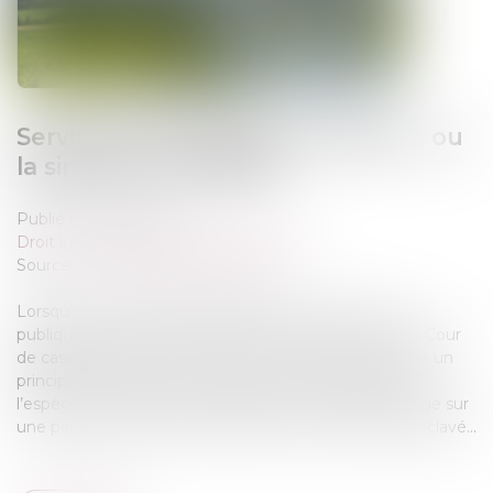
Servitude de passage : l’enclave… ou
la simple commodité ?
Publié le :
12/03/2025
Droit immobilier
/
Droit de la propriété
Source :
www.lemag-juridique.com
Lorsqu’un fonds dispose de plusieurs accès à la voie
publique, peut-il être considéré comme enclavé ? La Cour
de cassation, dans un arrêt du 27 février 2025, rappelle un
principe essentiel du droit des servitudes, puisqu’en
l’espèce, une héritière revendiquait un droit de passage sur
une parcelle voisine, estimant que son terrain était enclavé...