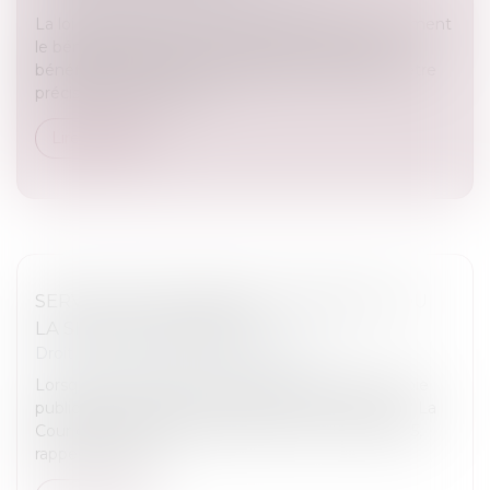
La loi de finances pour 2025 a étendu temporairement
le bénéfice du prêt à taux zéro à de nouveaux
bénéficiaires selon des modalités qui viennent d’être
précisées. Voilà qui mér...
Lire la suite
SERVITUDE DE PASSAGE : L’ENCLAVE… OU
LA SIMPLE COMMODITÉ ?
Droit immobilier
/
Droit de la propriété
Lorsqu’un fonds dispose de plusieurs accès à la voie
publique, peut-il être considéré comme enclavé ? La
Cour de cassation, dans un arrêt du 27 février 2025,
rappelle un princi...