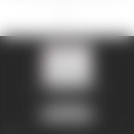
<<
<
1
2
>
>>
109 BOULEVARD MALESHERBES
75008 PARIS 08
Tél :
01 56 88 45 00
Fax : 01 56 88 45 01
NOUS LOCALISER