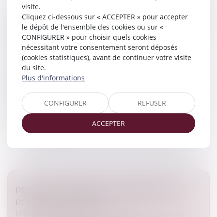
visite.
Cliquez ci-dessous sur « ACCEPTER » pour accepter
PROPRIÉTAIRES : COMMENT VOUS ASSURER
le dépôt de l'ensemble des cookies ou sur «
DE L'AUTHENTICITÉ DES JUSTIFICATIFS DE
CONFIGURER » pour choisir quels cookies
REVENUS ?
nécessitant votre consentement seront déposés
Droit immobilier
/
Droit de la propriété
(cookies statistiques), avant de continuer votre visite
du site.
Vous mettez un logement en location et voulez
Plus d'informations
vérifier l’avis d’imposition d’un locataire potentiel ? Il
existe deux méthodes complémentaires pour vérifier
les informations tran...
CONFIGURER
REFUSER
Lire la suite
ACCEPTER
PRÊTS À TAUX ZÉRO : DES PRÉCISIONS
POUR LES NOUVEAUX
Droit immobilier
/
Droit de la propriété