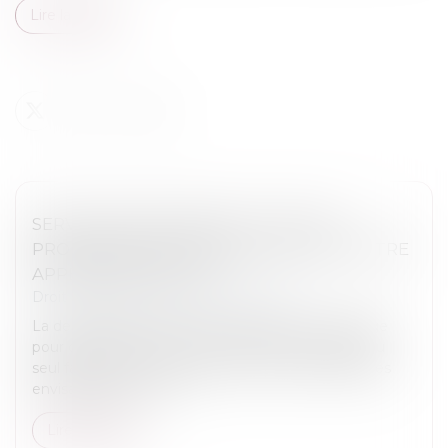
Lire la suite
SERVITUDE DE PASSAGE : TOUS LES
PROPRIÉTAIRES VOISINS N'ONT PAS À ÊTRE
APPELÉS EN JUSTICE
Droit immobilier
/
Droit de la propriété
La demande tendant à fixer l'assiette d'un passage
pour désenclaver un fonds n'est pas irrecevable du
seul fait que les propriétaires de toutes les parcelles
envisagées au cours...
Lire la suite