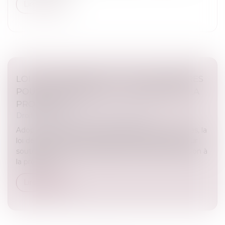
Lire la suite
LOI DE FINANCES 2025 : QUELLES MESURES
POUR LE LOGEMENT ET L’ACCESSION À LA
PROPRIÉTÉ ?
Droit immobilier
/
Droit de la propriété
Adoptée après de nombreux débats parlementaires, la
loi de finances 2025 introduit des mesures clés pour
soutenir le marché immobilier et favoriser l’accession à
la propriété...
Lire la suite