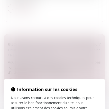
Lire la suite
SUCCESSION : QU'EST-CE QUE L'INDIVISION ?
Droit de la famille, des personnes et de leur patrimoine
/
Patrimoine et succession
Vous héritez d’une succession mais vous n’en êtes pas
l’unique bénéficiaire ? Vous êtes alors en situation
d’indivision avec les autres héritiers...
Lire la suite
Information sur les cookies
Nous avons recours à des cookies techniques pour
assurer le bon fonctionnement du site, nous
utilisons également des cookies soumis à votre