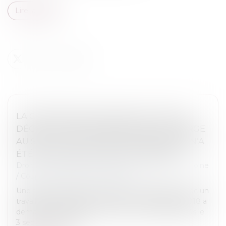
Lire la suite
LA CPAM NE PEUT REFUSER LE CAPITAL
DÉCÈS AU PARTENAIRE DE PACS À CHARGE
AU SEUL MOTIF QU’AUCUNE DEMANDE N’A
ÉTÉ FAITE DANS LE DÉLAI D’UN MOIS
Droit de la famille, des personnes et de leur patrimoine
/
Couples et régime matrimoniaux
Une femme liée par un pacte civil de solidarité avec un
travailleur indépendant décédé le 8 septembre 2018 a
demandé à la CPAM le versement du capital décès le
3 septembre 2020....