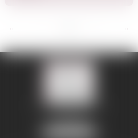
...
...
<<
<
3
4
5
6
7
8
9
>
>>
109 BOULEVARD MALESHERBES
75008 PARIS 08
Tél :
01 56 88 45 00
Fax : 01 56 88 45 01
NOUS LOCALISER