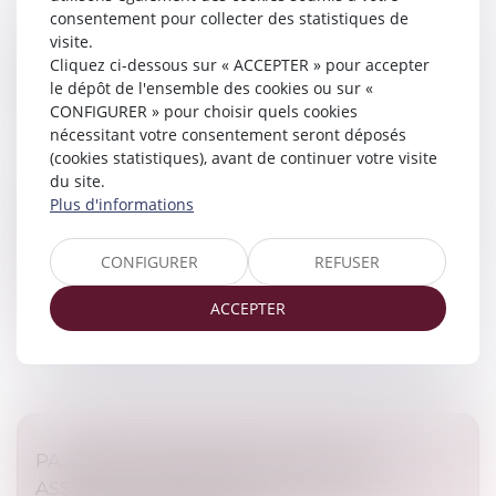
consentement pour collecter des statistiques de
visite.
VIOLENCES CONJUGALES : UNE AIDE
Cliquez ci-dessous sur « ACCEPTER » pour accepter
FINANCIÈRE D’URGENCE POUR QUITTER LE
le dépôt de l'ensemble des cookies ou sur «
DOMICILE EN SÉCURITÉ
CONFIGURER » pour choisir quels cookies
Droit de la famille, des personnes et de leur patrimoine
nécessitant votre consentement seront déposés
/
Violences familiales
(cookies statistiques), avant de continuer votre visite
du site.
Depuis le 1er décembre 2023, la Caf propose une aide
Plus d'informations
financière d’urgence (AVVC) pour permettre aux
personnes victimes de violences conjugales de quitter
rapidement leur domicil...
CONFIGURER
REFUSER
Lire la suite
ACCEPTER
PASSOIRES THERMIQUES : VERS UN
ASSOUPLISSEMENT DES RÈGLES DE