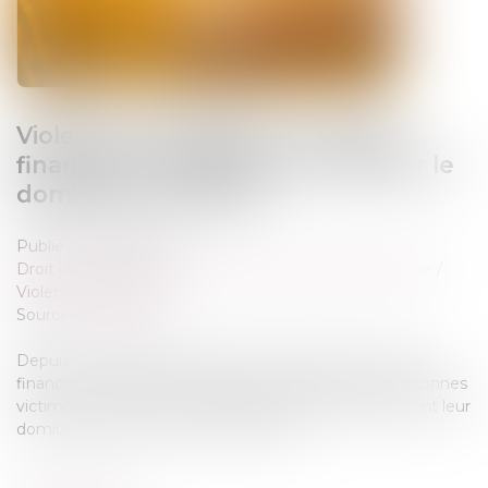
Violences conjugales : une aide
financière d’urgence pour quitter le
domicile en sécurité
Publié le :
21/05/2026
Droit de la famille, des personnes et de leur patrimoine
/
Violences familiales
Source :
www.caf.fr
Depuis le 1er décembre 2023, la Caf propose une aide
financière d’urgence (AVVC) pour permettre aux personnes
victimes de violences conjugales de quitter rapidement leur
domicile et de se mettre en sécurité...