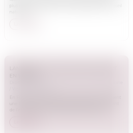
plus en plus répandue des tests génétiques, le Conseil
national d...
Lire la suite
LANCEMENT DU PACK NOUVEAU DÉPART
EN VENDÉE
Droit de la famille, des personnes et de leur patrimoine
/
Violences familiales
En France, les violences au sein du couple constituent
une réalité grave, qui appelle l'engagement constant
de l'ensemble des acteurs publics et associatifs...
Lire la suite