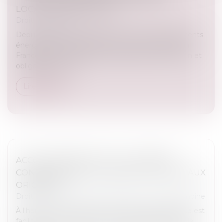
LOCATION EN FRANCE ?
Droit immobilier
Depuis plusieurs années, la lutte contre les logements
énergivores s’est imposée comme une priorité en
France. Entre interdictions progressives de location et
obligations de rén...
Lire la suite
ACCOUCHEMENT SOUS X : COMMENT
CONCILIER DROIT AU SECRET ET ACCÈS AUX
ORIGINES ?
Droit de la famille, des personnes et de leur patrimoine
À l'heure où la recherche des origines de naissance est
facilitée par les réseaux sociaux et par la pratique de