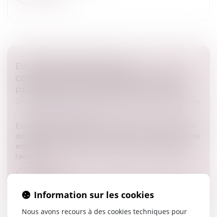
ÉVOLUTION DES FACULTÉS
CONTRIBUTIVES DES PARENTS POUR LE
PAIEMENT DE LA PENSION ALIMENTAIRE
Droit de la famille, des personnes et de leur patrimoine
/
Divorce et séparation
En application de l’article 371-2 du Code civil, « chacun
des parents contribue à l’entretien et à l’éducation des
enfants à proportion de ses ressources, de celles de
l’autre p...
Lire la suite
Information sur les cookies
Nous avons recours à des cookies techniques pour