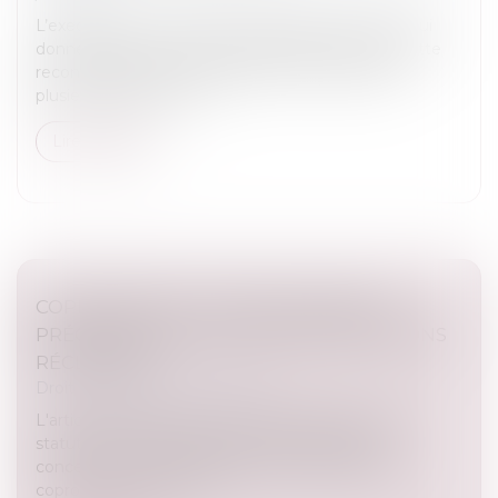
L’exequatur d’une décision étrangère permet de lui
donner effet sur le territoire français. Toutefois, cette
reconnaissance est subordonnée au respect de
plusieurs conditions, d...
Lire la suite
COPROPRIÉTÉ ET MISE EN DEMEURE :
PRÉCISION OBLIGATOIRE DES PROVISIONS
RÉCLAMÉES
Droit immobilier
/
Copropriété
L'article 19-2 de la loi du 10 juillet 1965, qui régit le
statut de la copropriété des immeubles bâtis,
concerne la réserve spéciale de travaux dans les
copropriétés, prévue à l...