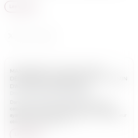
Lire la suite
MANQUEMENT À L'OBLIGATION DE
DÉLIVRANCE CONFORME POUR UN CHEMIN
D'ACCÈS NON AMÉNAGEABLE
Droit immobilier
/
Droit de la propriété
Dans un arrêt du 5 décembre 2024, la Cour de
cassation a confirmé la décision de la cour d'appel
ayant retenu que des vendeurs avaient manqué à leur
obligation de délivrance con...
Lire la suite