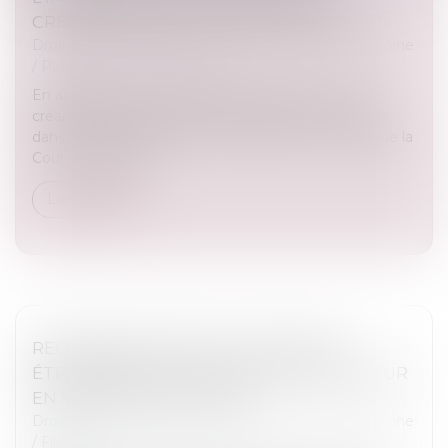
CRÉANCES DANS LES DÉLAIS LÉGAUX
Droit de la famille, des personnes et de leur patrimoine
/
Patrimoine et succession
En application de l’article 792 du Code civil, tout
créancier d’une succession doit déclarer sa créance
dans un délai de 15 mois. C’est dans ce contexte que la
Cour de cassation...
Lire la suite
RECONNAISSANCE DES JUGEMENTS
ÉTRANGERS : LES LIMITES DE L’EXEQUATUR
EN MATIÈRE D’ADOPTION
Droit de la famille, des personnes et de leur patrimoine
/
Filiation