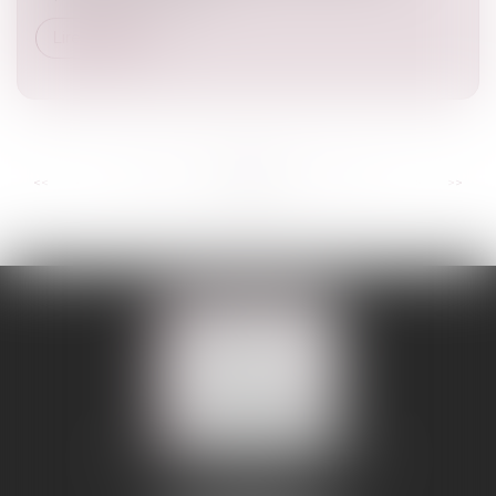
Lire la suite
...
...
<<
<
25
26
27
28
29
30
31
>
>>
109 BOULEVARD MALESHERBES
75008 PARIS 08