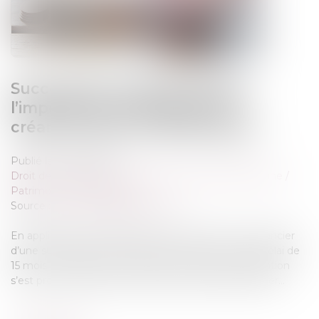
Successions et dettes fiscales :
l’importance de déclarer les
créances dans les délais légaux
Publié le :
03/01/2025
Droit de la famille, des personnes et de leur patrimoine
/
Patrimoine et succession
Source :
www.lemag-juridique.com
En application de l’article 792 du Code civil, tout créancier
d’une succession doit déclarer sa créance dans un délai de
15 mois. C’est dans ce contexte que la Cour de cassation
s’est prononcée dans un arrêt du 11 décembre dernier...