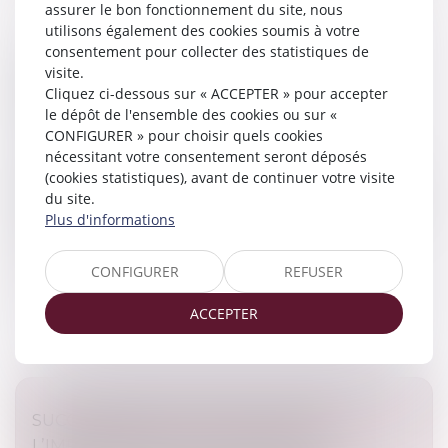
assurer le bon fonctionnement du site, nous
utilisons également des cookies soumis à votre
consentement pour collecter des statistiques de
VENTE IMMOBILIÈRE ET DROIT DE
visite.
RÉTRACTATION : QUAND CHAQUE JOUR
Cliquez ci-dessous sur « ACCEPTER » pour accepter
COMPTE
le dépôt de l'ensemble des cookies ou sur «
CONFIGURER » pour choisir quels cookies
Droit immobilier
/
Droit de la construction
nécessitant votre consentement seront déposés
Dans le cadre d’une construction, l’article L 271-1 du
(cookies statistiques), avant de continuer votre visite
Code de la construction et de l’habitation prévoit que
du site.
tout acquéreur non professionnel dispose d’un délai de
Plus d'informations
rétractation...
Lire la suite
CONFIGURER
REFUSER
ACCEPTER
SUCCESSIONS ET DETTES FISCALES :
L’IMPORTANCE DE DÉCLARER LES