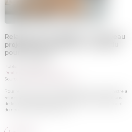
Relance de l’immobilier : un nouveau
projet de loi « Logement » attendu
pour l’été 2026
Publié le :
13/05/2026
Droit immobilier
/
Copropriété
Source :
cabinet-rs.expert-infos.com
Pour relancer le marché du logement, le Premier ministre a
annoncé notamment un assouplissement des conditions
de location des passoires thermiques et un renforcement
du nouveau dispositif Jeanbrun...
Lire la suite