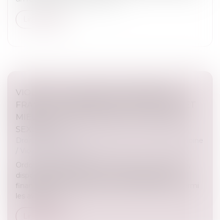
Lire la suite
VIOLENCE À L’ÉGARD DES FEMMES EN
FRANCE : RENFORCER LA PROTECTION ET
MIEUX LUTTER CONTRE LES VIOLENCES
SEXUELLES
Droit de la famille, des personnes et de leur patrimoine
/
Violences familiales
Ordonnances provisoires de protection immédiate,
dispositifs dédiés de prise en charge sanitaire et
financement de la ligne d’écoute 3919 figurent parmi
les avancées...
Lire la suite