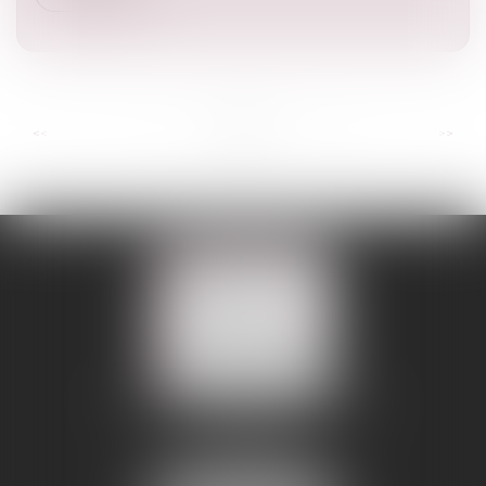
...
...
<<
<
3
4
5
6
7
8
9
>
>>
109 BOULEVARD MALESHERBES
75008 PARIS 08
Tél :
01 56 88 45 00
Fax : 01 56 88 45 01