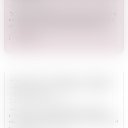
/
Violences familiales
En France, les violences au sein du couple constituent
une réalité grave, qui appelle l'engagement constant
de l'ensemble des acteurs publics et associatifs...
Lire la suite
RELANCE DE L’IMMOBILIER : UN NOUVEAU
PROJET DE LOI « LOGEMENT » ATTENDU
POUR L’ÉTÉ 2026
Droit immobilier
/
Copropriété
Pour relancer le marché du logement, le Premier
ministre a annoncé notamment un assouplissement
des conditions de location des passoires thermiques et
un renforcement du nouveau...