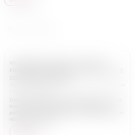
VIOLENCES CONJUGALES : UNE AIDE
FINANCIÈRE D’URGENCE POUR QUITTER LE
DOMICILE EN SÉCURITÉ
Droit de la famille, des personnes et de leur patrimoine
/
Violences familiales
Depuis le 1er décembre 2023, la Caf propose une aide
financière d’urgence (AVVC) pour permettre aux
personnes victimes de violences conjugales de quitter
rapidement leur domicil...
Lire la suite