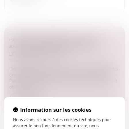
PASSOIRES THERMIQUES : VERS UN
ASSOUPLISSEMENT DES RÈGLES DE
LOCATION EN FRANCE ?
Droit immobilier
Depuis plusieurs années, la lutte contre les logements
énergivores s’est imposée comme une priorité en
France. Entre interdictions progressives de location et
obligations de rén...
Lire la suite
Information sur les cookies
Nous avons recours à des cookies techniques pour
assurer le bon fonctionnement du site, nous