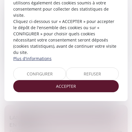
utilisons également des cookies soumis à votre
consentement pour collecter des statistiques de
ACCOUCHEMENT SOUS X : COMMENT
visite.
CONCILIER DROIT AU SECRET ET ACCÈS AUX
Cliquez ci-dessous sur « ACCEPTER » pour accepter
ORIGINES ?
le dépôt de l'ensemble des cookies ou sur «
CONFIGURER » pour choisir quels cookies
Droit de la famille, des personnes et de leur patrimoine
nécessitant votre consentement seront déposés
À l'heure où la recherche des origines de naissance est
(cookies statistiques), avant de continuer votre visite
facilitée par les réseaux sociaux et par la pratique de
du site.
plus en plus répandue des tests génétiques, le Conseil
Plus d'informations
national d...
Lire la suite
CONFIGURER
REFUSER
ACCEPTER
LANCEMENT DU PACK NOUVEAU DÉPART
EN VENDÉE
Droit de la famille, des personnes et de leur patrimoine