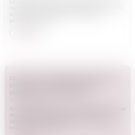
La donation-partage, prévue à l’article 1075 du Code
civil, permet à un ascendant d’organiser de son vivant
la répartition de ses biens entre ses héritiers
présomptifs. Elle sup...
Lire la suite
DPE : LA LUTTE CONTRE LA FRAUDE AUX
DIAGNOSTICS DE PERFORMANCE
ÉNERGÉTIQUE SE RENFORCE
Droit immobilier
Encore du changement pour les entreprises en charge
de la réalisation des diagnostics de performance
énergétique (DPE), obligatoires pour toute vente ou
location de logement et...