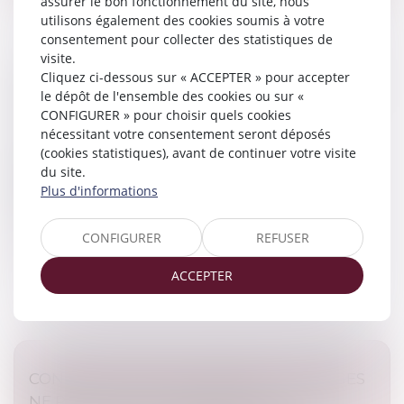
assurer le bon fonctionnement du site, nous
utilisons également des cookies soumis à votre
consentement pour collecter des statistiques de
visite.
Cliquez ci-dessous sur « ACCEPTER » pour accepter
PUBLICATION DU DÉCRET D'APPLICATION
le dépôt de l'ensemble des cookies ou sur «
DE LA LOI HABITAT DÉGRADÉ
CONFIGURER » pour choisir quels cookies
Droit immobilier
/
Copropriété
nécessitant votre consentement seront déposés
Le décret n° 2025-814 du 12 août 2025 relatif au
(cookies statistiques), avant de continuer votre visite
diagnostic structurel des bâtiments d’habitation
du site.
collectifs, publié au Journal officiel du 14 août 2025,
Plus d'informations
détermine les modalités...
CONFIGURER
REFUSER
Lire la suite
ACCEPTER
CONTESTATION DE PATERNITÉ : LES JUGES
NE PEUVENT PAS RELEVER D’OFFICE LE