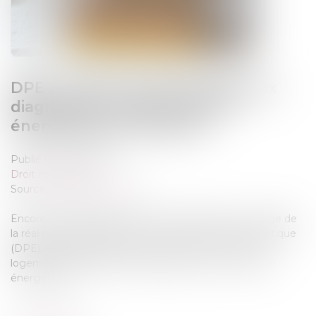
DPE : la lutte contre la fraude aux
diagnostics de performance
énergétique se renforce
Publié le :
20/08/2025
Droit immobilier
Source :
www.boursier.com
Encore du changement pour les entreprises en charge de
la réalisation des diagnostics de performance énergétique
(DPE), obligatoires pour toute vente ou location de
logement et demande d’aide publique à la rénovation
énergétique...