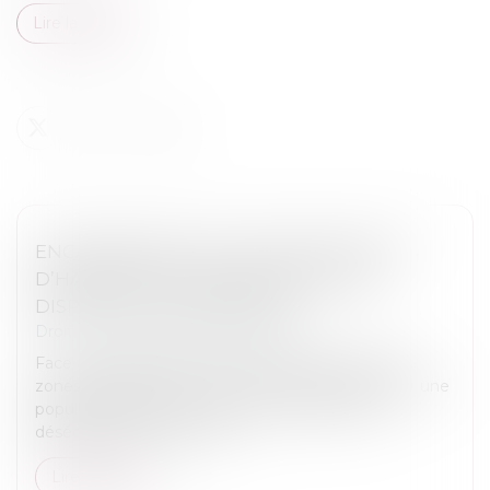
Lire la suite
ENCADREMENT DES LOYERS DES BAUX
D’HABITATION : PROLONGATION DU
DISPOSITIF JUSQU’EN 2026
Droit immobilier
/
Baux d'habitation
Face aux difficultés d’accès au logement dans les
zones urbaines dites « tendues » caractérisées par une
population supérieure à 50 000 habitants et un
déséquilibre marqué entre...
Lire la suite