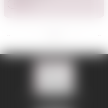
Lire la suite
...
...
<<
<
6
7
8
9
10
11
12
>
>>
109 BOULEVARD MALESHERBES
75008 PARIS 08
Tél :
01 56 88 45 00