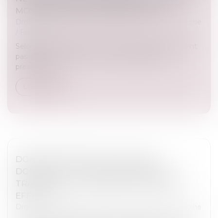
MOYEN TIRÉ DE LA PRESCRIPTION
Droit de la famille, des personnes et de leur patrimoine
/
Filiation
Selon l’article 2247 du Code civil, les juges ne peuvent
pas soulever d’office le moyen résultant de la
prescription...
Lire la suite
DONATION-PARTAGE OU SIMPLE
DONATION ? LA COUR DE CASSATION
TRANCHE SUR L’EXIGENCE DE PARTAGE
EFFECTIF
Droit de la famille, des personnes et de leur patrimoine