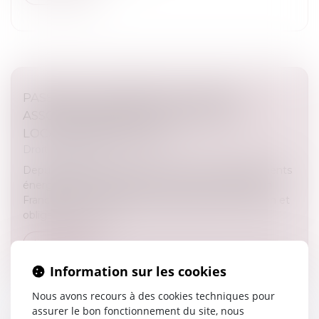
PASSOIRES THERMIQUES : VERS UN
ASSOUPLISSEMENT DES RÈGLES DE
LOCATION EN FRANCE ?
Droit immobilier
Depuis plusieurs années, la lutte contre les logements
énergivores s’est imposée comme une priorité en
France. Entre interdictions progressives de location et
obligations de rén...
Lire la suite
Information sur les cookies
Nous avons recours à des cookies techniques pour
assurer le bon fonctionnement du site, nous