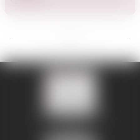
...
...
<<
<
3
4
5
6
7
8
9
>
>>
109 BOULEVARD MALESHERBES
75008 PARIS 08
Tél :
01 56 88 45 00
Fax : 01 56 88 45 01