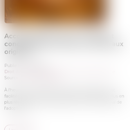
Accouchement sous X : comment
concilier droit au secret et accès aux
origines ?
Publié le :
19/05/2026
Droit de la famille, des personnes et de leur patrimoine
Source :
www.vie-publique.fr
À l'heure où la recherche des origines de naissance est
facilitée par les réseaux sociaux et par la pratique de plus en
plus répandue des tests génétiques, le Conseil national de
l'adoption et ...
Lire la suite