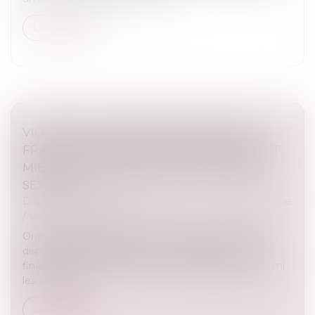
Lire la suite
VIOLENCE À L’ÉGARD DES FEMMES EN
FRANCE : RENFORCER LA PROTECTION ET
MIEUX LUTTER CONTRE LES VIOLENCES
SEXUELLES
Droit de la famille, des personnes et de leur patrimoine
/
Violences familiales
Ordonnances provisoires de protection immédiate,
dispositifs dédiés de prise en charge sanitaire et
financement de la ligne d’écoute 3919 figurent parmi
les avancées...
Lire la suite