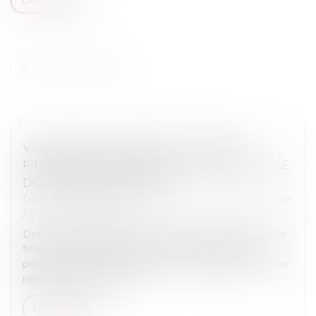
VIOLENCES CONJUGALES : UNE AIDE
FINANCIÈRE D’URGENCE POUR QUITTER LE
DOMICILE EN SÉCURITÉ
Droit de la famille, des personnes et de leur patrimoine
/
Violences familiales
Depuis le 1er décembre 2023, la Caf propose une aide
financière d’urgence (AVVC) pour permettre aux
personnes victimes de violences conjugales de quitter
rapidement leur domicil...
Lire la suite