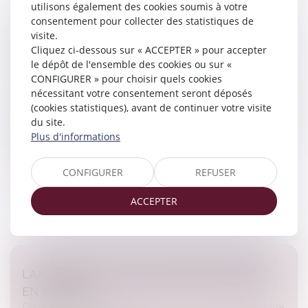
utilisons également des cookies soumis à votre
consentement pour collecter des statistiques de
ACCOUCHEMENT SOUS X : COMMENT
visite.
CONCILIER DROIT AU SECRET ET ACCÈS AUX
Cliquez ci-dessous sur « ACCEPTER » pour accepter
ORIGINES ?
le dépôt de l'ensemble des cookies ou sur «
CONFIGURER » pour choisir quels cookies
Droit de la famille, des personnes et de leur patrimoine
nécessitant votre consentement seront déposés
À l'heure où la recherche des origines de naissance est
(cookies statistiques), avant de continuer votre visite
facilitée par les réseaux sociaux et par la pratique de
du site.
plus en plus répandue des tests génétiques, le Conseil
Plus d'informations
national d...
Lire la suite
CONFIGURER
REFUSER
ACCEPTER
LANCEMENT DU PACK NOUVEAU DÉPART
EN VENDÉE
Droit de la famille, des personnes et de leur patrimoine