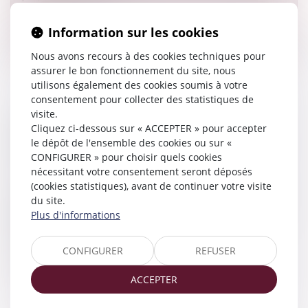
Lire la suite
Information sur les cookies
Nous avons recours à des cookies techniques pour
assurer le bon fonctionnement du site, nous
utilisons également des cookies soumis à votre
consentement pour collecter des statistiques de
visite.
INCESTE ET VIOLENCES SEXUELLES FAITES
Cliquez ci-dessous sur « ACCEPTER » pour accepter
le dépôt de l'ensemble des cookies ou sur «
AUX ENFANTS PROPOSITIONS CIIVISE
CONFIGURER » pour choisir quels cookies
Droit de la famille, des personnes et de leur patrimoine
nécessitant votre consentement seront déposés
/
Violences familiales
(cookies statistiques), avant de continuer votre visite
En novembre 2023, la Commission indépendante sur
du site.
l'inceste et les violences sexuelles faites aux enfants
Plus d'informations
(Ciivise) formulait 82 préconisations. En juin 2026, la
Ciivise a remis...
CONFIGURER
REFUSER
Lire la suite
ACCEPTER