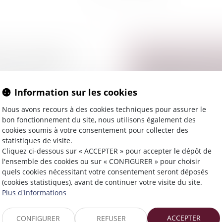
ÔLE COERCITIF »
LE DROIT DE RET
HÉRITIERS DE L
 patrimoine
/
Droit de la famille, 
Information sur les cookies
Patrimoine et succes
Nous avons recours à des cookies techniques pour assurer le
its des femmes et la
Le droit de retour l
bon fonctionnement du site, nous utilisons également des
 des chercheurs, des
récupérer les biens 
cookies soumis à votre consentement pour collecter des
suje...
postérité. Prévu à l’ar
statistiques de visite.
Cliquez ci-dessous sur « ACCEPTER » pour accepter le dépôt de
Lire la suite
l'ensemble des cookies ou sur « CONFIGURER » pour choisir
quels cookies nécessitant votre consentement seront déposés
(cookies statistiques), avant de continuer votre visite du site.
Plus d'informations
ACCEPTER
CONFIGURER
REFUSER